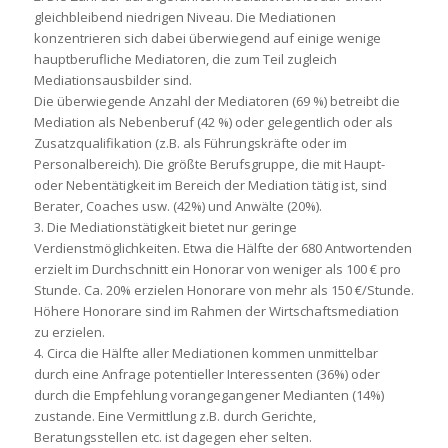
gleichbleibend niedrigen Niveau. Die Mediationen
konzentrieren sich dabei überwiegend auf einige wenige
hauptberufliche Mediatoren, die zum Teil zugleich
Mediationsausbilder sind.
Die überwiegende Anzahl der Mediatoren (69 %) betreibt die
Mediation als Nebenberuf (42 %) oder gelegentlich oder als
Zusatzqualifikation (z.B. als Führungskräfte oder im
Personalbereich). Die größte Berufsgruppe, die mit Haupt-
oder Nebentätigkeit im Bereich der Mediation tätig ist, sind
Berater, Coaches usw. (42%) und Anwälte (20%).
3. Die Mediationstätigkeit bietet nur geringe
Verdienstmöglichkeiten. Etwa die Hälfte der 680 Antwortenden
erzielt im Durchschnitt ein Honorar von weniger als 100 € pro
Stunde. Ca. 20% erzielen Honorare von mehr als 150 €/Stunde.
Höhere Honorare sind im Rahmen der Wirtschaftsmediation
zu erzielen.
4. Circa die Hälfte aller Mediationen kommen unmittelbar
durch eine Anfrage potentieller Interessenten (36%) oder
durch die Empfehlung vorangegangener Medianten (14%)
zustande. Eine Vermittlung z.B. durch Gerichte,
Beratungsstellen etc. ist dagegen eher selten.