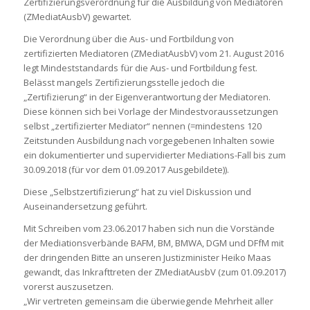
Zertifizierungsverordnung für die Ausbildung von Mediatoren
(ZMediatAusbV) gewartet.
Die Verordnung über die Aus- und Fortbildung von
zertifizierten Mediatoren (ZMediatAusbV) vom 21. August 2016
legt Mindeststandards für die Aus- und Fortbildung fest.
Belässt mangels Zertifizierungsstelle jedoch die
„Zertifizierung“ in der Eigenverantwortung der Mediatoren.
Diese können sich bei Vorlage der Mindestvoraussetzungen
selbst „zertifizierter Mediator“ nennen (=mindestens 120
Zeitstunden Ausbildung nach vorgegebenen Inhalten sowie
ein dokumentierter und supervidierter Mediations-Fall bis zum
30.09.2018 (für vor dem 01.09.2017 Ausgebildete)).
Diese „Selbstzertifizierung“ hat zu viel Diskussion und
Auseinandersetzung geführt.
Mit Schreiben vom 23.06.2017 haben sich nun die Vorstände
der Mediationsverbände BAFM, BM, BMWA, DGM und DFfM mit
der dringenden Bitte an unseren Justizminister Heiko Maas
gewandt, das Inkrafttreten der ZMediatAusbV (zum 01.09.2017)
vorerst auszusetzen.
„Wir vertreten gemeinsam die überwiegende Mehrheit aller