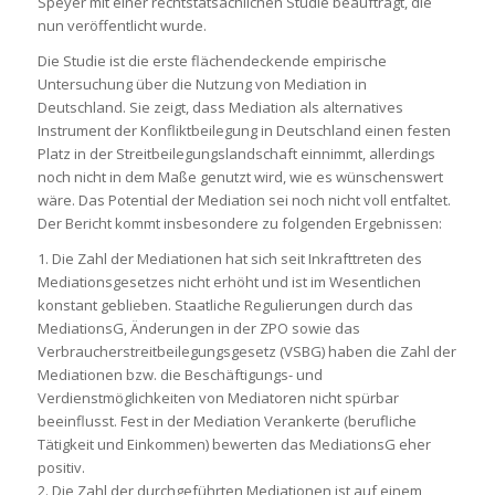
Speyer mit einer rechtstatsächlichen Studie beauftragt, die
nun veröffentlicht wurde.
Die Studie ist die erste flächendeckende empirische
Untersuchung über die Nutzung von Mediation in
Deutschland. Sie zeigt, dass Mediation als alternatives
Instrument der Konfliktbeilegung in Deutschland einen festen
Platz in der Streitbeilegungslandschaft einnimmt, allerdings
noch nicht in dem Maße genutzt wird, wie es wünschenswert
wäre. Das Potential der Mediation sei noch nicht voll entfaltet.
Der Bericht kommt insbesondere zu folgenden Ergebnissen:
1. Die Zahl der Mediationen hat sich seit Inkrafttreten des
Mediationsgesetzes nicht erhöht und ist im Wesentlichen
konstant geblieben. Staatliche Regulierungen durch das
MediationsG, Änderungen in der ZPO sowie das
Verbraucherstreitbeilegungsgesetz (VSBG) haben die Zahl der
Mediationen bzw. die Beschäftigungs- und
Verdienstmöglichkeiten von Mediatoren nicht spürbar
beeinflusst. Fest in der Mediation Verankerte (berufliche
Tätigkeit und Einkommen) bewerten das MediationsG eher
positiv.
2. Die Zahl der durchgeführten Mediationen ist auf einem